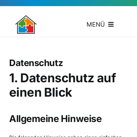
Zum
Inhalt
springen
MENÜ
Kooperationspartner
Datenschutz
Veranstaltungen
1. Datenschutz auf
Aktuelles
einen Blick
Kontakte
Allgemeine Hinweise