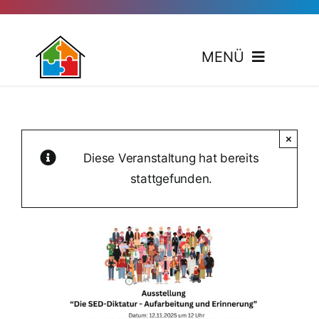
Zum
Inhalt
springen
MENÜ
Koope
×
Ver
Diese Veranstaltung hat bereits
stattgefunden.