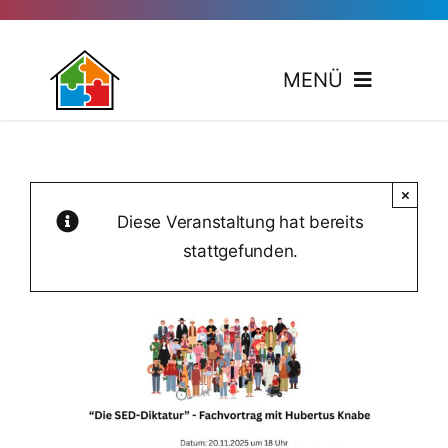
Zum
Inhalt
springen
MENÜ
Koope
×
Ver
Diese Veranstaltung hat bereits
stattgefunden.