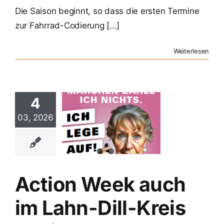
Die Saison beginnt, so dass die ersten Termine
zur Fahrrad-Codierung [...]
Weiterlesen
4
ion Week
03, 2026
 im Lahn-
ll-Kreis
Polizei
Action Week auch
im Lahn-Dill-Kreis