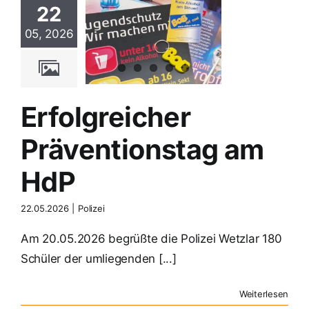
22
lgreicher
05, 2026
entionstag
m HdP
Polizei
Erfolgreicher
Präventionstag am
HdP
22.05.2026
|
Polizei
Am 20.05.2026 begrüßte die Polizei Wetzlar 180
Schüler der umliegenden [...]
Weiterlesen