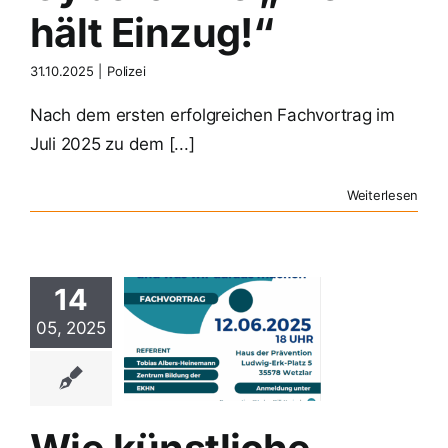
hält Einzug!“
31.10.2025
|
Polizei
Nach dem ersten erfolgreichen Fachvortrag im
Juli 2025 zu dem [...]
Weiterlesen
künstliche
14
telligenz
05, 2025
er Leben
ändert –
 was wir
us machen
der Prävention