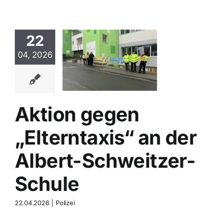
22
ion gegen
terntaxis“
04, 2026
er Albert-
weitzer-
Schule
Polizei
Aktion gegen
„Elterntaxis“ an der
Albert-Schweitzer-
Schule
22.04.2026
|
Polizei