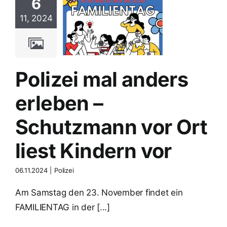
6
lizei mal
rs erleben
11, 2024
chutzmann
 Ort liest
dern vor
Polizei
Polizei mal anders
erleben –
Schutzmann vor Ort
liest Kindern vor
06.11.2024
|
Polizei
Am Samstag den 23. November findet ein
FAMILIENTAG in der [...]