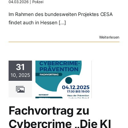
04.03.2026
|
Polizei
Im Rahmen des bundesweiten Projektes CESA
findet auch in Hessen [...]
Weiterlesen
31
vortrag zu
10, 2025
bercrime
e KI hält
inzug!“
Polizei
Fachvortrag zu
Cybercrime „Die KI