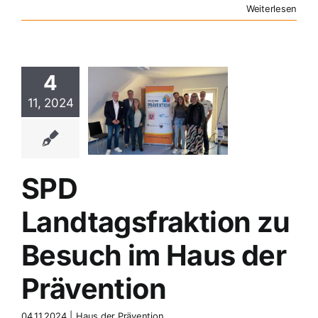
Weiterlesen
4
SPD
tagsfraktion
11, 2024
Besuch im
aus der
ävention
der Prävention
SPD
Landtagsfraktion zu
Besuch im Haus der
Prävention
04.11.2024
|
Haus der Prävention