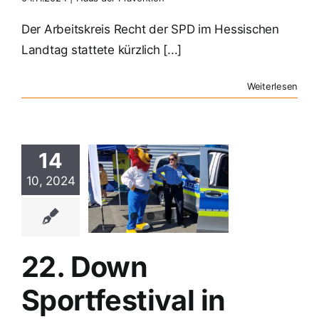
Der Arbeitskreis Recht der SPD im Hessischen
Landtag stattete kürzlich [...]
Weiterlesen
14
2. Down
10, 2024
festival in
etzlar
Polizei
22. Down
Sportfestival in