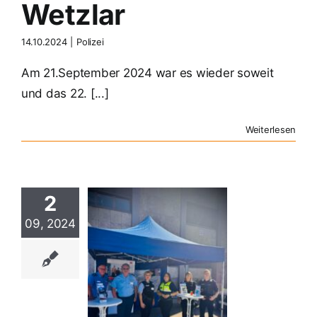
Wetzlar
14.10.2024
|
Polizei
Am 21.September 2024 war es wieder soweit
und das 22. [...]
Weiterlesen
2
09, 2024
ention am
tzlarer
ahnhof