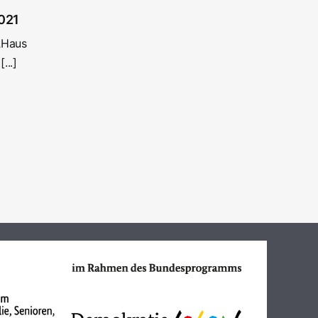
2021
„Haus
...]