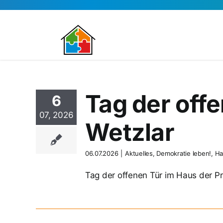
Zum
Inhalt
springen
Tag der off
6
07, 2026
Wetzlar
06.07.2026
|
Aktuelles
,
Demokratie leben!
,
Ha
Tag der offenen Tür im Haus der Prä